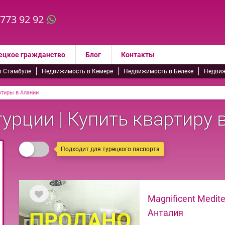
 773 92 92
ецкое гражданство
Блог
Контакты
в Стамбуле
Недвижимость в Кемере
Недвижимость в Белеке
Недвиж
ртиры в Алании
урции | Купить квартиру 
Подходит для турецкого паспорта
Magnificent Medite
Анталия
ПРОДАНО