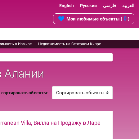
English
Русский
فارسی
العربية
0
Мои любимые объекты (
)
имость в Измире
Недвижимость на Северном Кипре
в Алании
сортировать объекты:
rranean Villa, Вилла на Продажу в Ларе