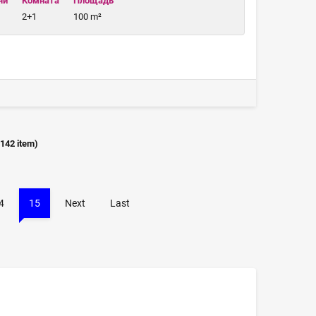
чи
Комната
Площадь
2+1
100 m²
(
142
item)
4
15
Next
Last