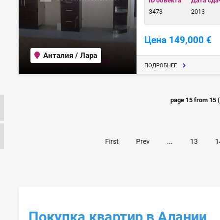
ID объекта
Дата сда
3473
2013
Цена 149,000 €
Анталия / Лара
ПОДРОБНЕЕ
page
15
from
15
First
Prev
...
13
1
Покупка квартир в Алании