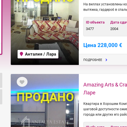
На виллах установлены ко
вытяжка, гардероб в спал
ID объекта
Дата сда
3477
2004
Цена 228,000 €
Анталия / Лара
ПОДРОБНЕЕ
Amazing Arts & Cr
Ларе
ПРОДАНО
Квартира в Хорошем Комп
шаговой доступности ожи
города или других его рай