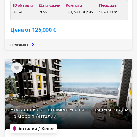
ID объекта
Дата сдачи
Комната
Площадь
7859
2022
1+1, 2+1 Duplex
50 - 130 m²
Цена от 126,000 €
ПОДРОБНЕЕ
Роскошные апартаменты с панорамным видом
на море в Анталии
Анталия / Кепез