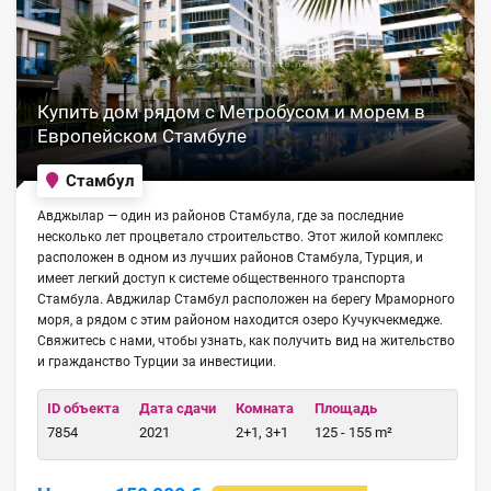
Купить дом рядом с Метробусом и морем в
Европейском Стамбуле
Стамбул
Авджылар — один из районов Стамбула, где за последние
несколько лет процветало строительство. Этот жилой комплекс
расположен в одном из лучших районов Стамбула, Турция, и
имеет легкий доступ к системе общественного транспорта
Стамбула. Авджилар Стамбул расположен на берегу Мраморного
моря, а рядом с этим районом находится озеро Кучукчекмедже.
Свяжитесь с нами, чтобы узнать, как получить вид на жительство
и гражданство Турции за инвестиции.
ID объекта
Дата сдачи
Комната
Площадь
7854
2021
2+1, 3+1
125 - 155 m²